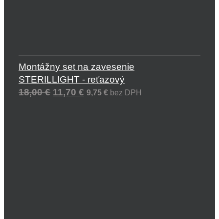
Montážny set na zavesenie
STERILLIGHT - reťazový
18,00
€
11,70
€
9,75
€
bez DPH