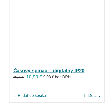
Časový spínač – digitálny IP20
10,90
€
9,08
€
bez DPH
16,80
€
Pridať do košíka
Detaily