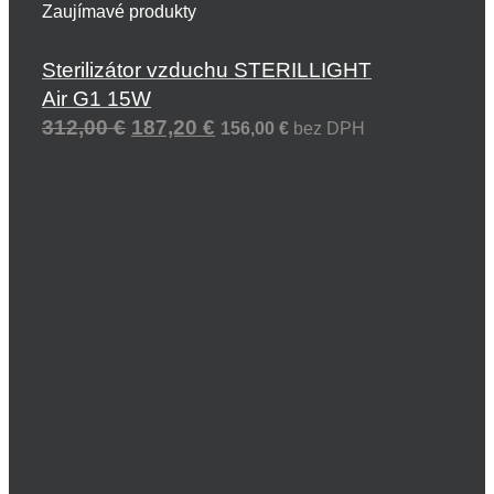
Zaujímavé produkty
Sterilizátor vzduchu STERILLIGHT
Air G1 15W
312,00
€
187,20
€
156,00
€
bez DPH