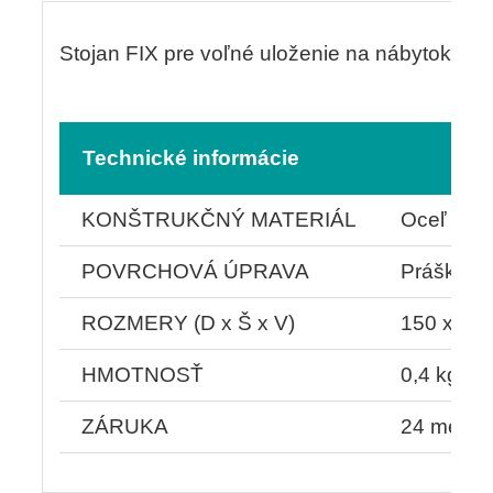
Stojan FIX pre voľné uloženie na nábytok.
Technické informácie
KONŠTRUKČNÝ MATERIÁL
Oceľ
POVRCHOVÁ ÚPRAVA
Práškové
ROZMERY (D x Š x V)
150 x 12
HMOTNOSŤ
0,4 kg
ZÁRUKA
24 mesia