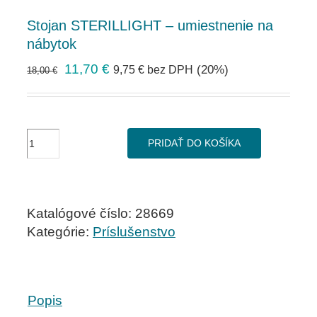
Stojan STERILLIGHT – umiestnenie na
nábytok
11,70
€
(20%)
9,75
€
bez DPH
18,00
€
množstvo
PRIDAŤ DO KOŠÍKA
Stojan
STERILLIGHT
-
umiestnenie
Katalógové číslo:
28669
na
Kategórie:
Príslušenstvo
nábytok
Popis