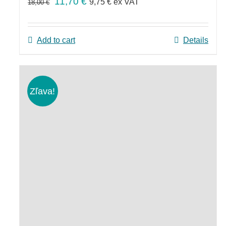
11,70
€
9,75
€
ex VAT
18,00
€
Add to cart
Details
Zľava!