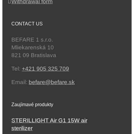
Withdrawal form
CONTACT US
BEFARE 1 s.r.o.
Mliekarenská 10
821 09 Bratislava
Tel:
+421 905 325 709
Email:
befare@befare.sk
Zaujímavé produkty
STERILLIGHT Air G1 15W air
sterilizer