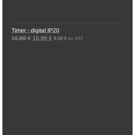
Timer - digital IP20
16,80
€
10,90
€
9,08
€
ex VAT