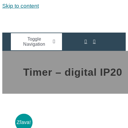
Skip to content
Toggle
Navigation
HOME
Timer – digital IP20
STERILLIGHT
UV LIGHT & COVID
NEWS
Zľava!