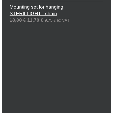
Mounting set for hanging
STERILLIGHT - chain
18,00
€
11,70
€
9,75
€
ex VAT