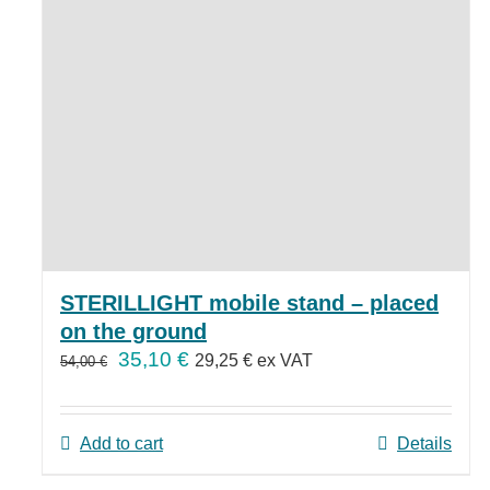
STERILLIGHT mobile stand – placed
on the ground
35,10
€
29,25
€
ex VAT
54,00
€
Add to cart
Details