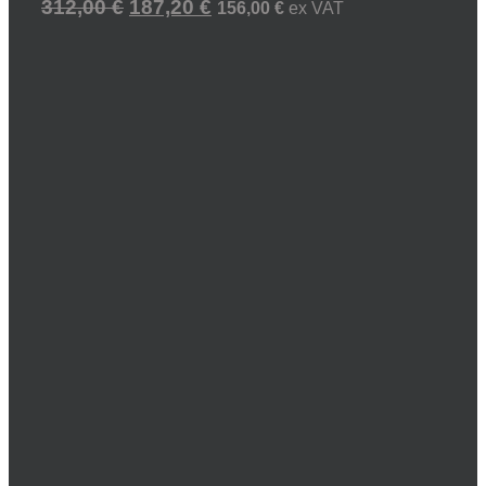
312,00
€
187,20
€
156,00
€
ex VAT