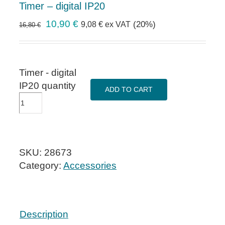
Timer – digital IP20
10,90
€
(20%)
9,08
€
ex VAT
16,80
€
Timer - digital
IP20 quantity
ADD TO CART
SKU:
28673
Category:
Accessories
Description