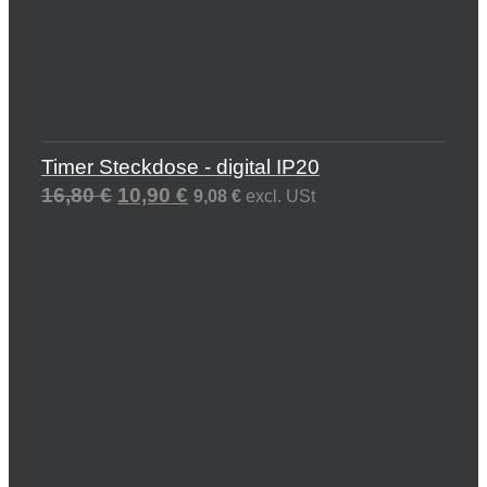
Timer Steckdose - digital IP20
16,80
€
10,90
€
9,08
€
excl. USt