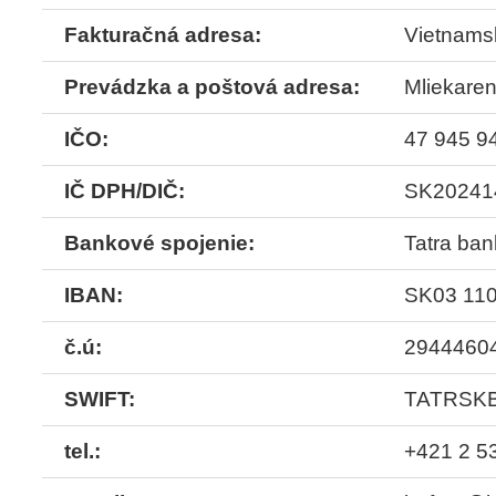
Fakturačná adresa:
Vietnamsk
Prevádzka a poštová adresa:
Mliekaren
IČO:
47 945 9
IČ DPH/DIČ:
SK20241
Bankové spojenie:
Tatra ba
IBAN:
SK03 110
č.ú:
2944460
SWIFT:
TATRSK
tel.:
+421 2 5