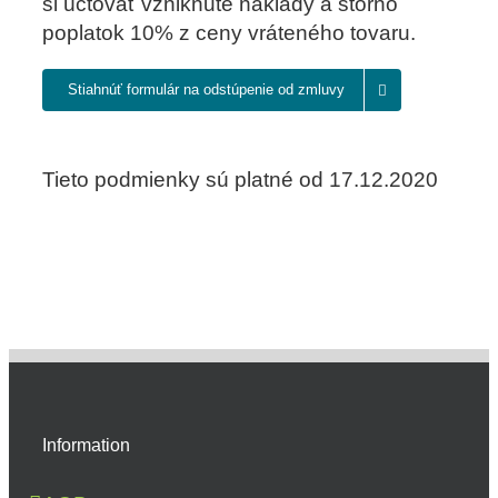
si účtovať vzniknuté náklady a storno
poplatok 10% z ceny vráteného tovaru.
Stiahnúť formulár na odstúpenie od zmluvy
Tieto podmienky sú platné od 17.12.2020
Information