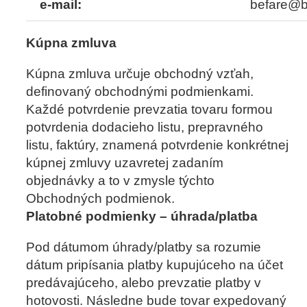
e-mail:
befare@b
Kúpna zmluva
Kúpna zmluva určuje obchodný vzťah,
definovaný obchodnými podmienkami.
Každé potvrdenie prevzatia tovaru formou
potvrdenia dodacieho listu, prepravného
listu, faktúry, znamená potvrdenie konkrétnej
kúpnej zmluvy uzavretej zadaním
objednávky a to v zmysle týchto
Obchodných podmienok.
Platobné podmienky – úhrada/platba
Pod dátumom úhrady/platby sa rozumie
dátum pripísania platby kupujúceho na účet
predávajúceho, alebo prevzatie platby v
hotovosti. Následne bude tovar expedovaný