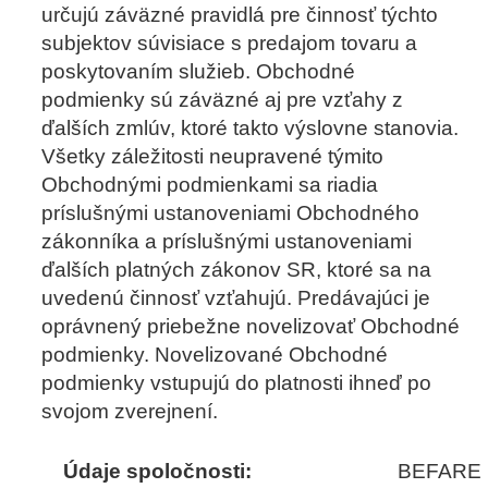
určujú záväzné pravidlá pre činnosť týchto
KONTAKT
subjektov súvisiace s predajom tovaru a
poskytovaním služieb. Obchodné
podmienky sú záväzné aj pre vzťahy z
E-SHOP
ďalších zmlúv, ktoré takto výslovne stanovia.
Všetky záležitosti neupravené týmito
Obchodnými podmienkami sa riadia
príslušnými ustanoveniami Obchodného
zákonníka a príslušnými ustanoveniami
ďalších platných zákonov SR, ktoré sa na
uvedenú činnosť vzťahujú. Predávajúci je
oprávnený priebežne novelizovať Obchodné
podmienky. Novelizované Obchodné
podmienky vstupujú do platnosti ihneď po
svojom zverejnení.
Údaje spoločnosti:
BEFARE 1