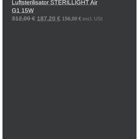
Luftsterilisator STERILLIGHT Air
G1 15W
312,00
€
187,20
€
156,00
€
excl. USt