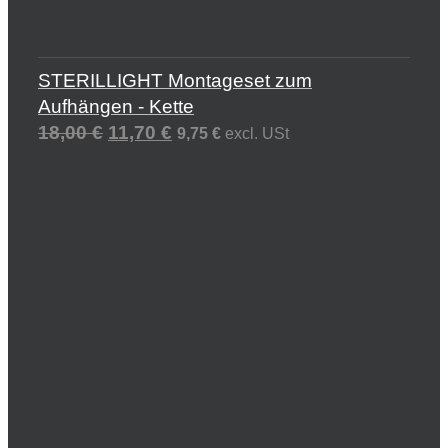
STERILLIGHT Montageset zum
Aufhängen - Kette
18,00
€
11,70
€
9,75
€
excl. USt