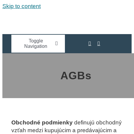
Skip to content
Toggle
Navigation
HOME
AGBs
STERILLIGHT
UV LICHT & COVID
AKTUELL
Obchodné podmienky
definujú obchodný
vzťah medzi kupujúcim a predávajúcim a