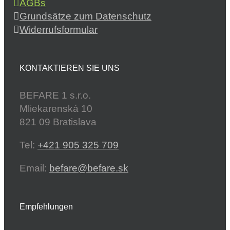
AGBs
Grundsätze zum Datenschutz
Widerrufsformular
KONTAKTIEREN SIE UNS
BEFARE 1 s.r.o.
Mliekarenská 10
821 09 Bratislava
Tel:
+421 905 325 709
Email:
befare@befare.sk
Empfehlungen